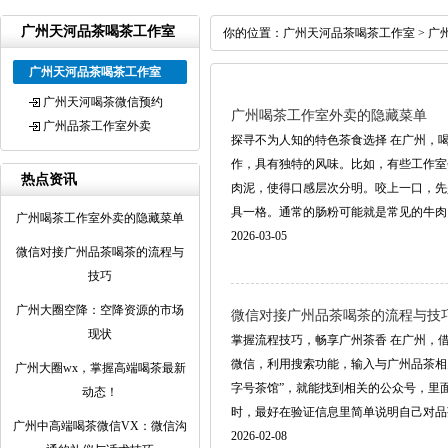
广州天河品茶喝茶工作室
你的位置：
广州天河品茶喝茶工作室
>
广
广州天河品茶喝茶工作室
广州天河喝茶微信预约
广州喝茶工作室外卖的隐藏菜单
广州品茶工作室外卖
探寻不为人知的特色茶食选择 在广州，
作，具有独特的风味。比如，有些工作室
热点资讯
肉泥，使得口感层次分明。咬上一口，先
具一格。通常的肠粉可能就是常见的牛肉、鸡
广州喝茶工作室外卖的隐藏菜单
2026-03-05
微信对接广州品茶喝茶的流程与
技巧
‌广州大圈空降‌：空降资源的市场
微信对接广州品茶喝茶的流程与技
现状
掌握流程技巧，畅享广州茶香 在广州，
微信，利用搜索功能，输入与广州品茶相
广州大圈wx，掌握高端喝茶最新
字号茶馆”，就能找到相关的公众号，里
动态！
时，最好在验证信息里简单说明自己对品茶的兴
‌广州中高端喝茶微信VX‌：微信沟
2026-02-08