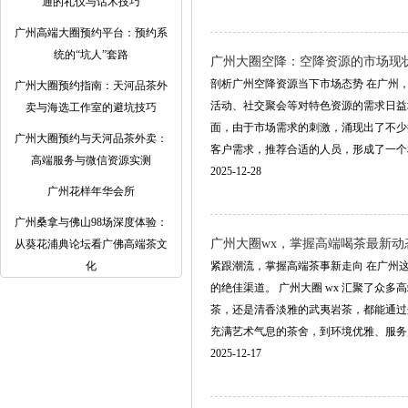
通的礼仪与话术技巧
广州高端大圈预约平台：预约系
统的“坑人”套路
‌广州大圈空降‌：空降资源的市场现
剖析广州空降资源当下市场态势 在广州
广州大圈预约指南：天河品茶外
活动、社交聚会等对特色资源的需求日益
卖与海选工作室的避坑技巧
面，由于市场需求的刺激，涌现出了不少
广州大圈预约与天河品茶外卖：
客户需求，推荐合适的人员，形成了一个相对
高端服务与微信资源实测
2025-12-28
广州花样年华会所
广州桑拿与佛山98场深度体验：
广州大圈wx，掌握高端喝茶最新动
从葵花浦典论坛看广佛高端茶文
化
紧跟潮流，掌握高端茶事新走向 在广州
的绝佳渠道。 广州大圈 wx 汇聚了
茶，还是清香淡雅的武夷岩茶，都能通过
充满艺术气息的茶舍，到环境优雅、服务贴心的
2025-12-17