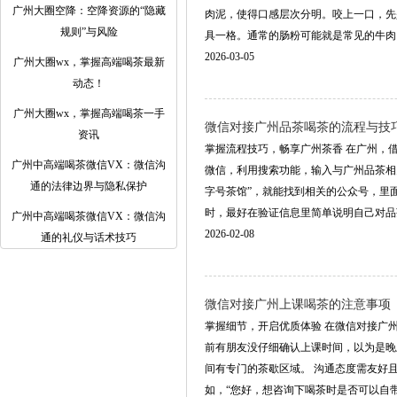
‌广州大圈空降‌：空降资源的“隐藏
肉泥，使得口感层次分明。咬上一口，先
规则”与风险
具一格。通常的肠粉可能就是常见的牛肉、鸡
2026-03-05
广州大圈wx，掌握高端喝茶最新
动态！
广州大圈wx，掌握高端喝茶一手
微信对接广州品茶喝茶的流程与技
资讯
掌握流程技巧，畅享广州茶香 在广州，
‌广州中高端喝茶微信VX‌：微信沟
微信，利用搜索功能，输入与广州品茶相
通的法律边界与隐私保护
字号茶馆”，就能找到相关的公众号，里
时，最好在验证信息里简单说明自己对品茶的兴
‌广州中高端喝茶微信VX‌：微信沟
2026-02-08
通的礼仪与话术技巧
微信对接广州上课喝茶的注意事项
掌握细节，开启优质体验 在微信对接广
前有朋友没仔细确认上课时间，以为是晚
间有专门的茶歇区域。 沟通态度需友好
如，“您好，想咨询下喝茶时是否可以自带茶叶