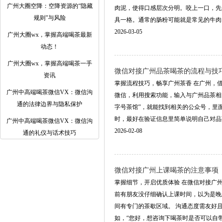
‌广州大圈空降‌：空降资源的“隐藏
肉泥，使得口感层次分明。咬上一口，先
规则”与风险
具一格。通常的肠粉可能就是常见的牛肉、鸡
2026-03-05
广州大圈wx，掌握高端喝茶最新
动态！
广州大圈wx，掌握高端喝茶一手
微信对接广州品茶喝茶的流程与技
资讯
掌握流程技巧，畅享广州茶香 在广州，
‌广州中高端喝茶微信VX‌：微信沟
微信，利用搜索功能，输入与广州品茶相
通的法律边界与隐私保护
字号茶馆”，就能找到相关的公众号，里
时，最好在验证信息里简单说明自己对品茶的兴
‌广州中高端喝茶微信VX‌：微信沟
2026-02-08
通的礼仪与话术技巧
微信对接广州上课喝茶的注意事项
掌握细节，开启优质体验 在微信对接广
前有朋友没仔细确认上课时间，以为是晚
间有专门的茶歇区域。 沟通态度需友好
如，“您好，想咨询下喝茶时是否可以自带茶叶