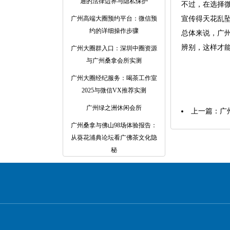
通的法律边界与隐私保护
不过，在选择
广州高端大圈预约平台：微信预
宣传得天花乱
约的详细操作步骤
总体来说，广州
辨别，这样才
广州大圈群入口：深圳中圈资源
与广州桑拿会所实测
广州大圈经纪服务：喝茶工作室
2025与微信VX推荐实测
广州绿之洲休闲会所
上一篇：
广
广州桑拿与佛山98场体验报告：
从葵花浦典论坛看广佛茶文化隐
秘