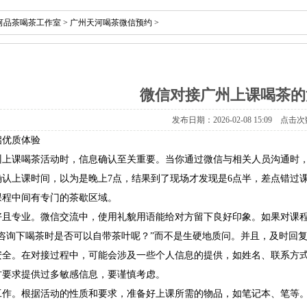
河品茶喝茶工作室
>
广州天河喝茶微信预约
>
微信对接广州上课喝茶的
发布日期：2026-02-08 15:09 点击次
启优质体验
州上课喝茶活动时，信息确认至关重要。当你通过微信与相关人员沟通时
确认上课时间，以为是晚上7点，结果到了现场才发现是6点半，差点错过
课程中间有专门的茶歇区域。
好且专业。微信交流中，使用礼貌用语能给对方留下良好印象。如果对课
想咨询下喝茶时是否可以自带茶叶呢？”而不是生硬地质问。并且，及时回
安全。在对接过程中，可能会涉及一些个人信息的提供，如姓名、联系方
方要求提供过多敏感信息，要谨慎考虑。
工作。根据活动的性质和要求，准备好上课所需的物品，如笔记本、笔等