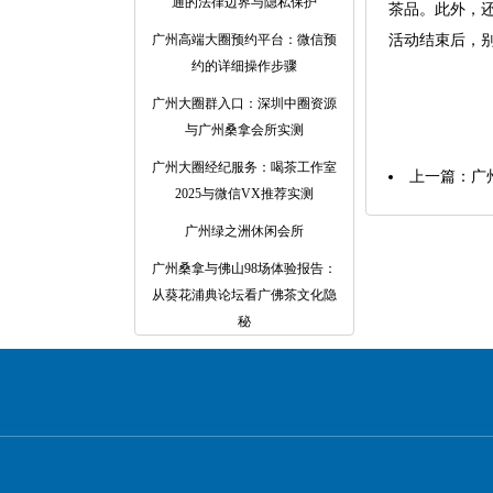
通的法律边界与隐私保护
茶品。此外，
广州高端大圈预约平台：微信预
活动结束后，
约的详细操作步骤
广州大圈群入口：深圳中圈资源
与广州桑拿会所实测
广州大圈经纪服务：喝茶工作室
上一篇：
‌
2025与微信VX推荐实测
广州绿之洲休闲会所
广州桑拿与佛山98场体验报告：
从葵花浦典论坛看广佛茶文化隐
秘