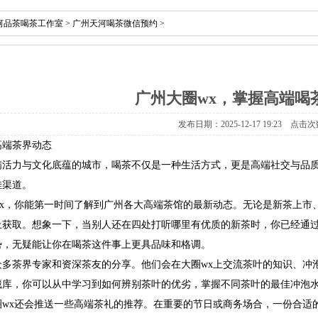
河品茶喝茶工作室
>
广州天河喝茶微信预约
>
广州大圈wx，掌握高端喝
发布日期：2025-12-17 19:23 点击次
高端茶界动态
满活力与文化底蕴的城市，喝茶不仅是一种生活方式，更是高端社交与品质
佳渠道。
wx，你能第一时间了解到广州各大高端茶馆的最新动态。无论是新茶上市
上获取。想象一下，当别人还在四处打听哪里有优质的新茶时，你已经通过
势，无疑能让你在喝茶这件事上更具品味和格调。
众多茶界专家和资深茶友的分享。他们会在大圈wx上交流茶叶的知识、冲
藏库，你可以从中学习到如何辨别茶叶的优劣，掌握不同茶叶的最佳冲泡
圈wx还会推送一些高端茶礼的推荐。在重要的节日或商务场合，一份合适