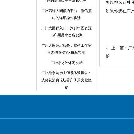
通的法律边界与隐私保护
可以挑选到独
广州高端大圈预约平台：微信预
如果你想在广
约的详细操作步骤
广州大圈群入口：深圳中圈资源
与广州桑拿会所实测
广州大圈经纪服务：喝茶工作室
上一篇：
‌
2025与微信VX推荐实测
护
广州绿之洲休闲会所
广州桑拿与佛山98场体验报告：
从葵花浦典论坛看广佛茶文化隐
秘